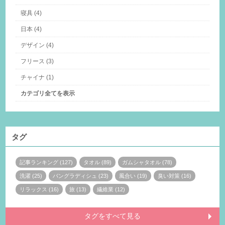
寝具 (4)
日本 (4)
デザイン (4)
フリース (3)
チャイナ (1)
カテゴリ全てを表示
タグ
記事ランキング (127)
タオル (89)
ガムシャタオル (78)
洗濯 (25)
バングラディシュ (23)
風合い (19)
臭い対策 (16)
リラックス (16)
旅 (13)
繊維業 (12)
タグをすべて見る