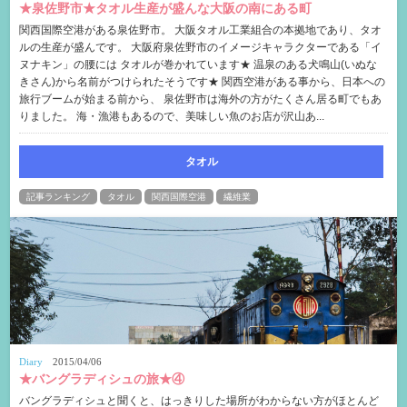
★泉佐野市★タオル生産が盛んな大阪の南にある町
関西国際空港がある泉佐野市。 大阪タオル工業組合の本拠地であり、タオ
ルの生産が盛んです。 大阪府泉佐野市のイメージキャラクターである「イ
ヌナキン」の腰には タオルが巻かれています★ 温泉のある犬鳴山(いぬな
きさん)から名前がつけられたそうです★ 関西空港がある事から、日本への
旅行ブームが始まる前から、 泉佐野市は海外の方がたくさん居る町でもあ
りました。 海・漁港もあるので、美味しい魚のお店が沢山あ...
タオル
記事ランキング
タオル
関西国際空港
繊維業
Diary
2015/04/06
★バングラディシュの旅★④
バングラディシュと聞くと、はっきりした場所がわからない方がほとんど