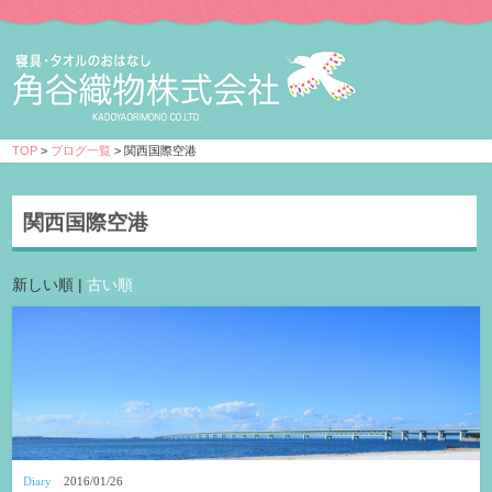
TOP
>
ブログ一覧
> 関西国際空港
関西国際空港
新しい順 |
古い順
Diary
2016/01/26