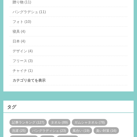
贈り物 (11)
バングラデシュ (11)
フォト (10)
寝具 (4)
日本 (4)
デザイン (4)
フリース (3)
チャイナ (1)
カテゴリ全てを表示
タグ
記事ランキング (127)
タオル (89)
ガムシャタオル (78)
洗濯 (25)
バングラディシュ (23)
風合い (19)
臭い対策 (16)