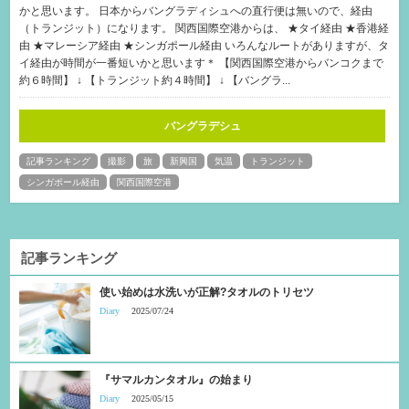
かと思います。 日本からバングラディシュへの直行便は無いので、経由
（トランジット）になります。 関西国際空港からは、 ★タイ経由 ★香港経
由 ★マレーシア経由 ★シンガポール経由 いろんなルートがありますが、タ
イ経由が時間が一番短いかと思います＊ 【関西国際空港からバンコクまで
約６時間】 ↓ 【トランジット約４時間】 ↓ 【バングラ...
バングラデシュ
記事ランキング
撮影
旅
新興国
気温
トランジット
シンガポール経由
関西国際空港
記事ランキング
使い始めは水洗いが正解?タオルのトリセツ
Diary
2025/07/24
『サマルカンタオル』の始まり
Diary
2025/05/15