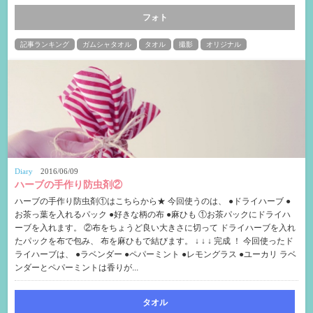
フォト
記事ランキング
ガムシャタオル
タオル
撮影
オリジナル
Diary
2016/06/09
ハーブの手作り防虫剤②
ハーブの手作り防虫剤①はこちらから★ 今回使うのは、 ●ドライハーブ ●
お茶っ葉を入れるパック ●好きな柄の布 ●麻ひも ①お茶パックにドライハ
ーブを入れます。 ②布をちょうど良い大きさに切って ドライハーブを入れ
たパックを布で包み、 布を麻ひもで結びます。 ↓ ↓ ↓ 完成 ！ 今回使ったド
ライハーブは、 ●ラベンダー ●ペパーミント ●レモングラス ●ユーカリ ラベ
ンダーとペパーミントは香りが...
タオル