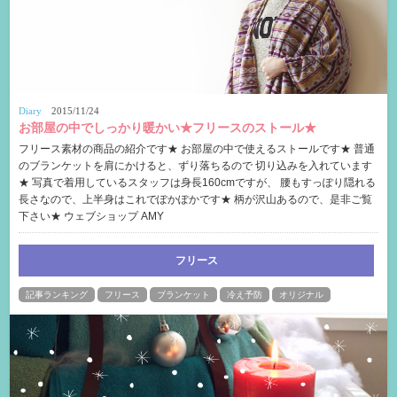
Diary
2015/11/24
お部屋の中でしっかり暖かい★フリースのストール★
フリース素材の商品の紹介です★ お部屋の中で使えるストールです★ 普通
のブランケットを肩にかけると、ずり落ちるので 切り込みを入れています
★ 写真で着用しているスタッフは身長160cmですが、 腰もすっぽり隠れる
長さなので、上半身はこれでぽかぽかです★ 柄が沢山あるので、是非ご覧
下さい★ ウェブショップ AMY
フリース
記事ランキング
フリース
ブランケット
冷え予防
オリジナル