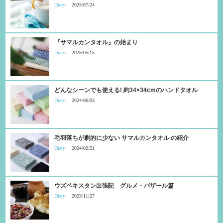
Diary
2025/07/24
『サマルカンタオル』の始まり
Diary
2025/05/15
どんなシーンでも使える! 約34×34cmのハンドタオル
Diary
2024/06/03
毛羽落ちが劇的に少ない サマルカンタオル の紹介
Diary
2024/02/21
ウズベキスタン出張記 グルメ・バザール篇
Diary
2023/11/27