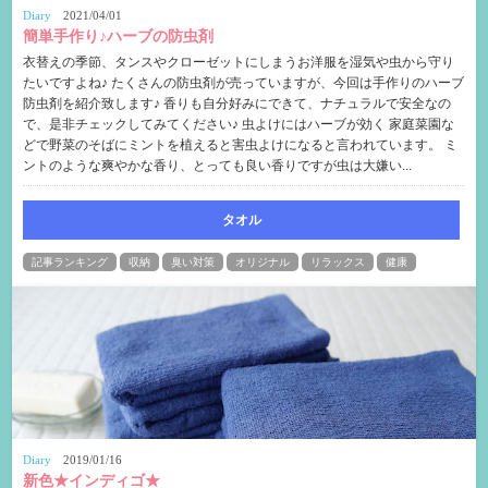
Diary
2021/04/01
簡単手作り♪ハーブの防虫剤
衣替えの季節、タンスやクローゼットにしまうお洋服を湿気や虫から守り
たいですよね♪ たくさんの防虫剤が売っていますが、今回は手作りのハーブ
防虫剤を紹介致します♪ 香りも自分好みにできて、ナチュラルで安全なの
で、是非チェックしてみてください♪ 虫よけにはハーブが効く 家庭菜園な
どで野菜のそばにミントを植えると害虫よけになると言われています。 ミ
ントのような爽やかな香り、とっても良い香りですが虫は大嫌い...
タオル
記事ランキング
収納
臭い対策
オリジナル
リラックス
健康
Diary
2019/01/16
新色★インディゴ★