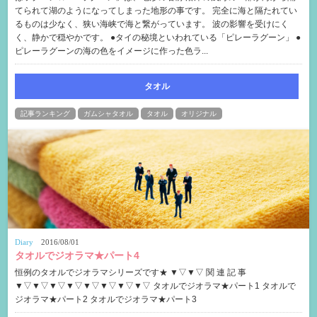
てられて湖のようになってしまった地形の事です。 完全に海と隔たれてい
るものは少なく、狭い海峡で海と繋がっています。 波の影響を受けにく
く、静かで穏やかです。 ●タイの秘境といわれている「ピレーラグーン」 ●
ピレーラグーンの海の色をイメージに作った色ラ...
タオル
記事ランキング
ガムシャタオル
タオル
オリジナル
Diary
2016/08/01
タオルでジオラマ★パート4
恒例のタオルでジオラマシリーズです★ ▼▽▼▽ 関 連 記 事
▼▽▼▽▼▽▼▽▼▽▼▽▼▽▼▽ タオルでジオラマ★パート1 タオルで
ジオラマ★パート2 タオルでジオラマ★パート3