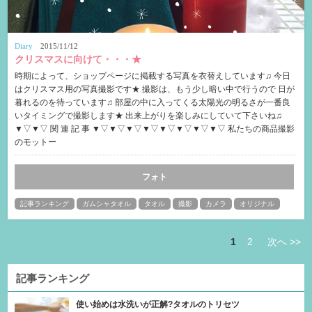
Diary
2015/11/12
クリスマスに向けて・・・★
時期によって、ショップページに掲載する写真を衣替えしています♫ 今日
はクリスマス用の写真撮影です★ 撮影は、もう少し暗い中で行うので 日が
暮れるのを待っています♫ 部屋の中に入ってくる太陽光の明るさが一番良
いタイミングで撮影します★ 出来上がりを楽しみにしていて下さいね♫
▼▽▼▽ 関 連 記 事 ▼▽▼▽▼▽▼▽▼▽▼▽▼▽▼▽ 私たちの商品撮影
のモットー
フォト
記事ランキング
ガムシャタオル
タオル
撮影
カメラ
オリジナル
1
2
次へ >>
記事ランキング
使い始めは水洗いが正解?タオルのトリセツ