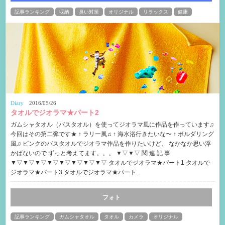
記事ランキング
収納
臭い対策
オリジナル
リラックス
健康
Diary
2016/05/26
タオルでジオラマ★パート2
ガムシャタオル（バスタオル）を使ってジオラマ風に作品を作っています♫
今回はその第二弾です★ ↑ ラリー風♫ ↑ 海水浴行きたいな〜 ↑ ボルダリング
風♫ ピンクのバスタオルでジオラマ作品を作りたいけど、 なかなか思い浮
かばないので ずっと考えてます。。。 ▼▽▼▽ 関 連 記 事
▼▽▼▽▼▽▼▽▼▽▼▽▼▽▼▽ タオルでジオラマ★パート1 タオルで
ジオラマ★パート3 タオルでジオラマ★パート...
フォト
記事ランキング
ガムシャタオル
タオル
カメラ
オリジナル