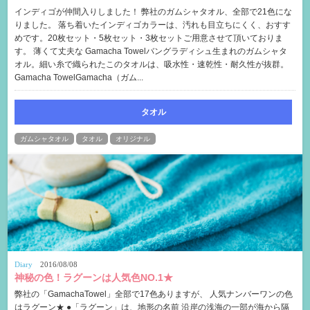
インディゴが仲間入りしました！ 弊社のガムシャタオル、全部で21色にな
りました。 落ち着いたインディゴカラーは、汚れも目立ちにくく、おすす
めです。20枚セット・5枚セット・3枚セットご用意させて頂いておりま
す。 薄くて丈夫な Gamacha Towelバングラディシュ生まれのガムシャタ
オル。細い糸で織られたこのタオルは、吸水性・速乾性・耐久性が抜群。
Gamacha TowelGamacha（ガム...
タオル
ガムシャタオル
タオル
オリジナル
Diary
2016/08/08
神秘の色！ラグーンは人気色NO.1★
弊社の「GamachaTowel」全部で17色ありますが、 人気ナンバーワンの色
はラグーン★ ●「ラグーン」は、地形の名前 沿岸の浅海の一部が海から隔