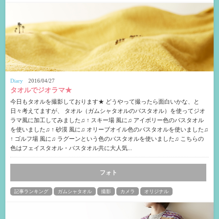
Diary
2016/04/27
タオルでジオラマ★
今日もタオルを撮影しております★ どうやって撮ったら面白いかな、と
日々考えてますが、 タオル（ガムシャタオルのバスタオル）を使ってジオ
ラマ風に加工してみました♫ ↑ スキー場 風に♫ アイボリー色のバスタオル
を使いました♫ ↑ 砂漠 風に♫ オリーブオイル色のバスタオルを使いました♫
↑ ゴルフ場 風に♫ ラグーンという色のバスタオルを使いました♫ こちらの
色はフェイスタオル・バスタオル共に大人気...
フォト
記事ランキング
ガムシャタオル
撮影
カメラ
オリジナル