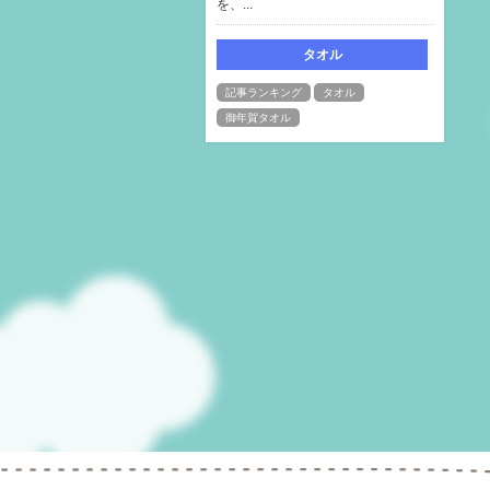
を、...
タオル
記事ランキング
タオル
御年賀タオル