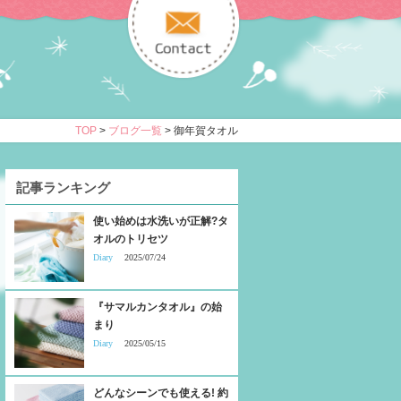
TOP
>
ブログ一覧
> 御年賀タオル
記事ランキング
使い始めは水洗いが正解?タ
オルのトリセツ
Diary
2025/07/24
『サマルカンタオル』の始
まり
Diary
2025/05/15
どんなシーンでも使える! 約