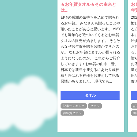
★お年賀タオル★その由来と
お
は...
年
日頃の感謝の気持ちを込めて贈られ
2
るお年賀。 みなさんも贈ったことや
忙
頂いたことがあると思います。 AMY
る
でも毎年冬が近づいてくるとお年賀
本
タオルの販売が始まります。 そもそ
始
もなぜお年賀を贈る習慣ができたの
お
か。 なぜお年賀にタオルが贈られる
る
ようになったのか。 これからご紹介
贈
していきます♪ お年賀の由来... 昔、
お
日本では新年を迎えるにあたり歳神
送
様と呼ばれる神様をお迎えして祀る
用
習慣がありました。 現代でも...
賀
タオル
記事ランキング
タオル
記
御年賀タオル
御