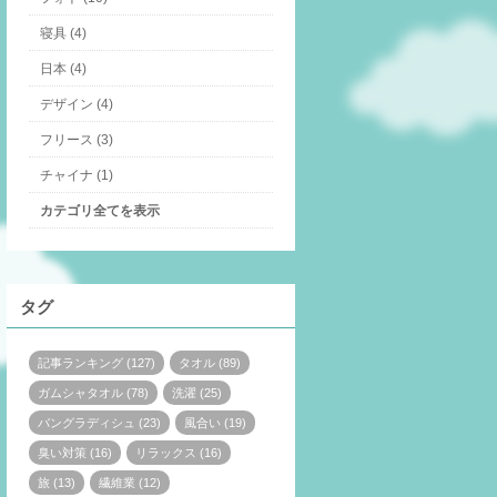
寝具 (4)
日本 (4)
デザイン (4)
フリース (3)
チャイナ (1)
カテゴリ全てを表示
タグ
記事ランキング (127)
タオル (89)
ガムシャタオル (78)
洗濯 (25)
バングラディシュ (23)
風合い (19)
臭い対策 (16)
リラックス (16)
旅 (13)
繊維業 (12)