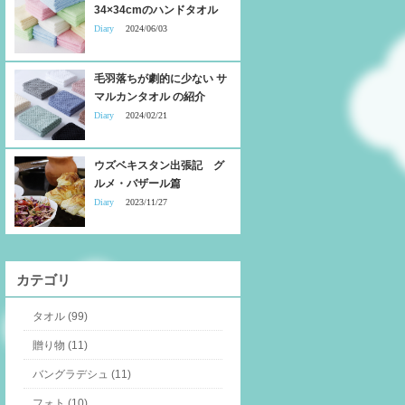
34×34cmのハンドタオル
Diary
2024/06/03
毛羽落ちが劇的に少ない サ
マルカンタオル の紹介
Diary
2024/02/21
ウズベキスタン出張記 グ
ルメ・バザール篇
Diary
2023/11/27
カテゴリ
タオル (99)
贈り物 (11)
バングラデシュ (11)
フォト (10)