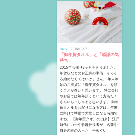
Diary
2015/10/07
「御年賀タオル」と「感謝の気
持ち」
2015年も残り3ヶ月をきりました。
年賀状などのお正月の準備、そろそ
ろ始めなくてはいけません。 年末年
始のご挨拶に「御年賀タオル」を頂
くことが多いと思います。 特に会社
やお店では毎年頂くという方もたく
さんいらっしゃると思います。 御年
賀タオルをお配りになる方は、年末
に向けて準備で大忙しになる時期で
すね。 【御年賀タオルの由来】 江戸
時代に力士や歌舞伎役者が、名前や
自身の紋の入った「手ぬぐい」