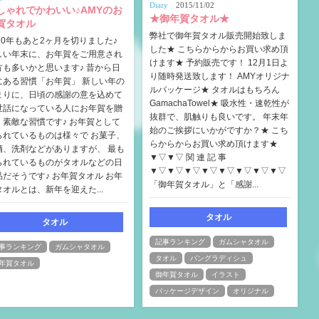
Diary
2015/11/02
しゃれでかわいい♪AMYのお
★御年賀タオル★
賀タオル
弊社で御年賀タオル販売開始致しま
020年もあと2ヶ月を切りました♪
した★ こちらからからお買い求め頂
しい年末に、お年賀をご用意され
けます★ 予約販売です！ 12月1日よ
方も多いかと思います♪ 昔から日
り随時発送致します！ AMYオリジナ
にある習慣「お年賀」 新しい年の
ルパッケージ★ タオルはもちろん
まりに、日頃の感謝の意を込めて
GamachaTowel★ 吸水性・速乾性が
世話になっている人にお年賀を贈
抜群で、肌触りも良いです。 年末年
、素敵な習慣です♪ お年賀として
始のご挨拶にいかがですか？★ こち
られているものは様々で お菓子、
らからからお買い求め頂けます★
酒、洗剤などがありますが、 最も
▼▽▼▽ 関 連 記 事
られているものがタオルなどの日
▼▽▼▽▼▽▼▽▼▽▼▽▼▽▼▽
品だそうです♪ お年賀タオル お年
「御年賀タオル」と「感謝...
タオルとは、新年を迎えた...
タオル
タオル
記事ランキング
ガムシャタオル
事ランキング
ガムシャタオル
タオル
バングラディシュ
年賀タオル
御年賀タオル
イラスト
パッケージデザイン
オリジナル