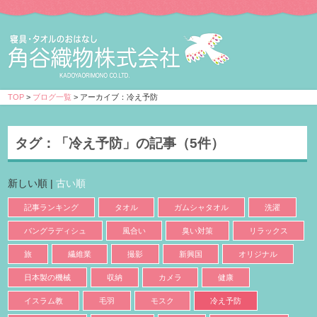
TOP
>
ブログ一覧
> アーカイブ：冷え予防
タグ：
「冷え予防」
の記事（5件）
新しい順 |
古い順
記事ランキング
タオル
ガムシャタオル
洗濯
バングラディシュ
風合い
臭い対策
リラックス
旅
繊維業
撮影
新興国
オリジナル
日本製の機械
収納
カメラ
健康
イスラム教
毛羽
モスク
冷え予防