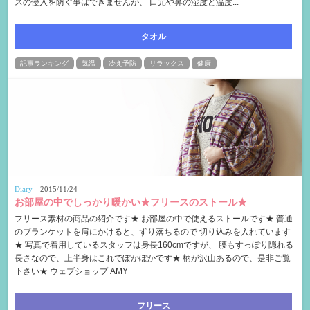
スの侵入を防ぐ事はできませんが、 口元や鼻の湿度と温度...
タオル
記事ランキング
気温
冷え予防
リラックス
健康
Diary
2015/11/24
お部屋の中でしっかり暖かい★フリースのストール★
フリース素材の商品の紹介です★ お部屋の中で使えるストールです★ 普通
のブランケットを肩にかけると、ずり落ちるので 切り込みを入れています
★ 写真で着用しているスタッフは身長160cmですが、 腰もすっぽり隠れる
長さなので、上半身はこれでぽかぽかです★ 柄が沢山あるので、是非ご覧
下さい★ ウェブショップ AMY
フリース