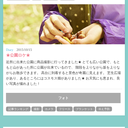
Diary
2015/10/15
★公園ロケ★
近所に出来た公園に商品撮影に行ってきました★ とても広い公園で、もと
もと山があった所に公園が出来ているので、 階段を上りながら坂を上りな
がらお散歩できます。 高台に到着すると景色が奇麗に見えます。 芝生広場
があり、あるところにはコスモス畑がありました★ お天気にも恵まれ、良
い写真が撮れました！
フォト
記事ランキング
撮影
カメラ
フリース
ブランケット
冷え予防