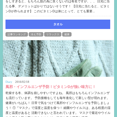
をしすぎると、もちろん肌の為に良くないのは有名ですが、、、 日光に当
たる事、デメリットばかりではないそうです！ 【日光に当たると、ビタミ
ンDが作られます】 このビタミンDは体にとって、とても重要...
タオル
記事ランキング
冷え予防
リラックス
健康
Diary
2016/02/18
風邪・インフルエンザ予防！ビタミンDが強い味方に！
乾燥する冬、体調を崩しやすいですよね。 風邪はもちろんインフルエンザ
も流行っています。 予防接種をしても毎年進化して新しい型が現れます。
健康がいちばん！ 日常で気をつけて風邪やインフルエンザを予防しましょ
う！ ①『マスク』で湿度と温度を保つ！ 細菌やウイルスは、ある程度の湿
度と温度があると 活動できないと言われています。 マスクで最近やウイル