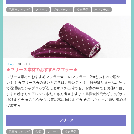
記事ランキング
フリース
ブランケット
冷え予防
オリジナル
Diary
2015/11/10
★フリース素材のおすすめマフラー★
フリース素材のおすすめマフラー★ このマフラー、2mもあるので暖か
い！！ ★フリース★の良いところは、軽いこと！！肩が凝りません♫ そし
て洗濯機でジャブジャブ洗えます♫ 外出時でも、お家の中でもお使い頂け
ます♫ 巻き方のアレンジもたくさん出来ますよ♫ 男性女性問わず、お使い
頂けます★ ★こちらからお買い求め頂けます★ ★こちらからお買い求め頂
けます★
フリース
記事ランキング
洗濯
フリース
冷え予防