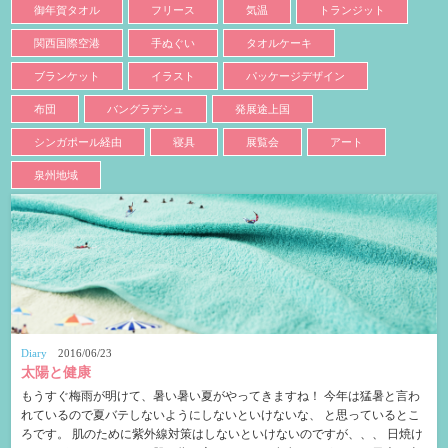
御年賀タオル
フリース
気温
トランジット
関西国際空港
手ぬぐい
タオルケーキ
ブランケット
イラスト
パッケージデザイン
布団
バングラデシュ
発展途上国
シンガポール経由
寝具
展覧会
アート
泉州地域
Diary
2016/06/23
太陽と健康
もうすぐ梅雨が明けて、暑い暑い夏がやってきますね！ 今年は猛暑と言わ
れているので夏バテしないようにしないといけないな、 と思っているとこ
ろです。 肌のために紫外線対策はしないといけないのですが、、、 日焼け