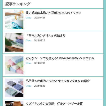
記事ランキング
使い始めは水洗いが正解?タオルのトリセツ
Diary
2025/07/24
『サマルカンタオル』の始まり
Diary
2025/05/15
どんなシーンでも使える! 約34×34cmのハンドタオル
Diary
2024/06/03
毛羽落ちが劇的に少ない サマルカンタオル の紹介
Diary
2024/02/21
ウズベキスタン出張記 グルメ・バザール篇