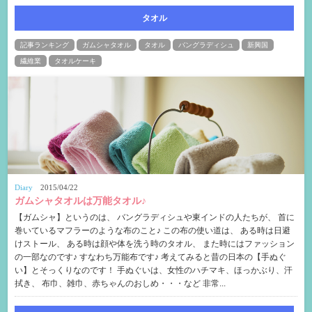
タオル
記事ランキング
ガムシャタオル
タオル
バングラディシュ
新興国
繊維業
タオルケーキ
Diary
2015/04/22
ガムシャタオルは万能タオル♪
【ガムシャ】というのは、 バングラディシュや東インドの人たちが、 首に
巻いているマフラーのような布のこと♪ この布の使い道は、 ある時は日避
けストール、 ある時は顔や体を洗う時のタオル、 また時にはファッション
の一部なのです♪ すなわち万能布です♪ 考えてみると昔の日本の【手ぬぐ
い】とそっくりなのです！ 手ぬぐいは、女性のハチマキ、ほっかぶり、汗
拭き、 布巾、雑巾、赤ちゃんのおしめ・・・など 非常...