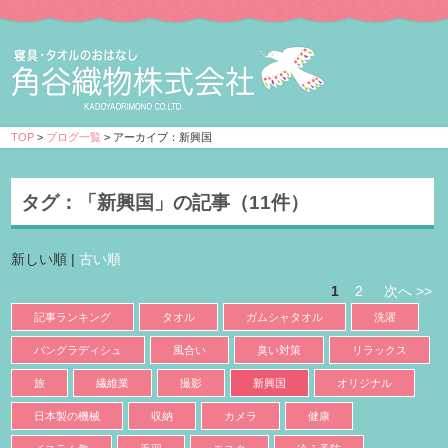
TOP
>
ブログ一覧
> アーカイブ：新興国
タグ：
「新興国」
の記事（11件）
新しい順 |
古い順
1
2
次へ >>
記事ランキング
タオル
ガムシャタオル
洗濯
バングラディシュ
風合い
臭い対策
リラックス
旅
繊維業
撮影
新興国
オリジナル
日本製の機械
収納
カメラ
健康