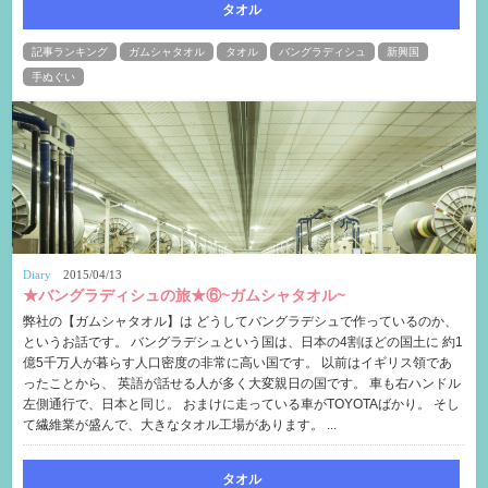
タオル
記事ランキング
ガムシャタオル
タオル
バングラディシュ
新興国
手ぬぐい
Diary
2015/04/13
★バングラディシュの旅★⑥~ガムシャタオル~
弊社の【ガムシャタオル】は どうしてバングラデシュで作っているのか、
というお話です。 バングラデシュという国は、日本の4割ほどの国土に 約1
億5千万人が暮らす人口密度の非常に高い国です。 以前はイギリス領であ
ったことから、 英語が話せる人が多く大変親日の国です。 車も右ハンドル
左側通行で、日本と同じ。 おまけに走っている車がTOYOTAばかり。 そし
て繊維業が盛んで、大きなタオル工場があります。 ...
タオル