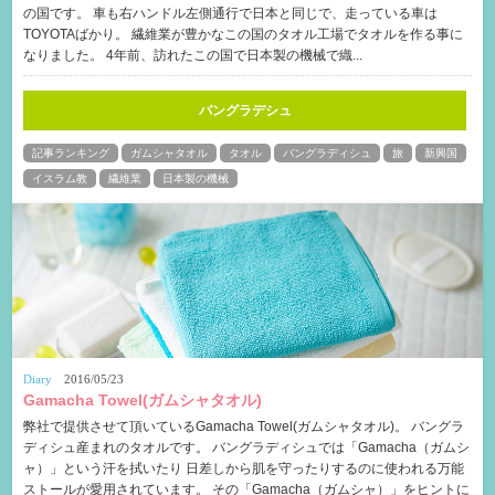
の国です。 車も右ハンドル左側通行で日本と同じで、走っている車は
TOYOTAばかり。 繊維業が豊かなこの国のタオル工場でタオルを作る事に
なりました。 4年前、訪れたこの国で日本製の機械で織...
バングラデシュ
記事ランキング
ガムシャタオル
タオル
バングラディシュ
旅
新興国
イスラム教
繊維業
日本製の機械
Diary
2016/05/23
Gamacha Towel(ガムシャタオル)
弊社で提供させて頂いているGamacha Towel(ガムシャタオル)。 バングラ
ディシュ産まれのタオルです。 バングラディシュでは「Gamacha（ガムシ
ャ）」という汗を拭いたり 日差しから肌を守ったりするのに使われる万能
ストールが愛用されています。 その「Gamacha（ガムシャ）」をヒントに