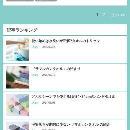
1
2
次へ >>
記事ランキング
使い始めは水洗いが正解?タオルのトリセツ
Diary
2025/07/24
『サマルカンタオル』の始まり
Diary
2025/05/15
どんなシーンでも使える! 約34×34cmのハンドタオル
Diary
2024/06/03
毛羽落ちが劇的に少ない サマルカンタオル の紹介