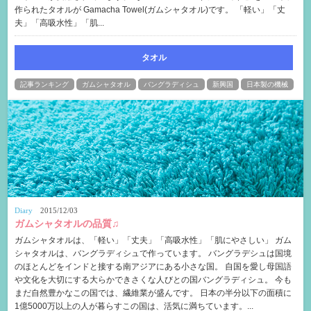
作られたタオルが Gamacha Towel(ガムシャタオル)です。 「軽い」「丈
夫」「高吸水性」「肌...
タオル
記事ランキング
ガムシャタオル
バングラディシュ
新興国
日本製の機械
Diary
2015/12/03
ガムシャタオルの品質♫
ガムシャタオルは、「軽い」「丈夫」「高吸水性」「肌にやさしい」 ガム
シャタオルは、バングラディシュで作っています。 バングラデシュは国境
のほとんどをインドと接する南アジアにある小さな国。 自国を愛し母国語
や文化を大切にする大らかできさくな人びとの国バングラディシュ。 今も
まだ自然豊かなこの国では、繊維業が盛んです。 日本の半分以下の面積に
1億5000万以上の人が暮らすこの国は、活気に満ちています。...