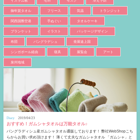
イスラム教
毛羽
モスク
冷え予防
御年賀タオル
フリース
気温
トランジット
関西国際空港
手ぬぐい
タオルケーキ
ブランケット
イラスト
パッケージデザイン
布団
バングラデシュ
発展途上国
シンガポール経由
寝具
展覧会
アート
泉州地域
Diary
2019/04/23
おすすめ！ガムシャタオルは万能タオル♪
バングラディシュ産ガムシャタオル通販しております！ 弊社WebShopこち
らからお買い求め頂けます！ 薄くて丈夫なガムシャタオル 「ガムシャ」と