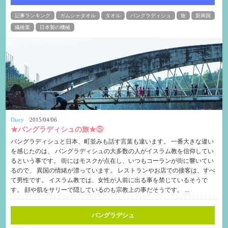
記事ランキング
ガムシャタオル
タオル
バングラディシュ
旅
新興国
繊維業
日本製の機械
Diary
2015/04/06
★バングラディシュの旅★⑤
バングラディシュと日本、町並みも話す言葉も違います。 一番大きな違い
を感じたのは、 バングラディシュの大多数の人がイスラム教を信仰してい
るという事です。 街にはモスクが点在し、いつもコーランが街に響いてい
るので、 異国の情緒が漂っています。 レストランやお店での接客は、すべ
て男性です。 イスラム教では、女性が人前に出る事を禁じているそうで
す。 顔や肌をサリーで隠しているのも宗教上の事だそうです。 ...
バングラデシュ