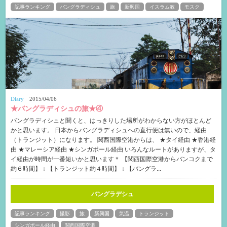
記事ランキング
バングラディシュ
旅
新興国
イスラム教
モスク
Diary
2015/04/06
★バングラディシュの旅★④
バングラディシュと聞くと、はっきりした場所がわからない方がほとんど
かと思います。 日本からバングラディシュへの直行便は無いので、経由
（トランジット）になります。 関西国際空港からは、 ★タイ経由 ★香港経
由 ★マレーシア経由 ★シンガポール経由 いろんなルートがありますが、タ
イ経由が時間が一番短いかと思います＊ 【関西国際空港からバンコクまで
約６時間】 ↓ 【トランジット約４時間】 ↓ 【バングラ...
バングラデシュ
記事ランキング
撮影
旅
新興国
気温
トランジット
シンガポール経由
関西国際空港