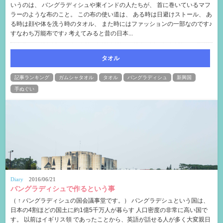
いうのは、 バングラディシュや東インドの人たちが、 首に巻いているマフ
ラーのような布のこと。 この布の使い道は、 ある時は日避けストール、 あ
る時は顔や体を洗う時のタオル、 また時にはファッションの一部なのです♪
すなわち万能布です♪ 考えてみると昔の日本...
タオル
記事ランキング
ガムシャタオル
タオル
バングラディシュ
新興国
手ぬぐい
Diary
2016/06/21
バングラディシュで作るという事
（ ↑ バングラディシュの国会議事堂です。） バングラデシュという国は、
日本の4割ほどの国土に約1億5千万人が暮らす 人口密度の非常に高い国で
す。 以前はイギリス領 であったことから、英語が話せる人が多く大変親日