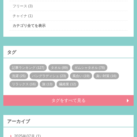
フリース (3)
チャイナ (1)
カテゴリ全てを表示
タグ
記事ランキング (127)
タオル (89)
ガムシャタオル (78)
洗濯 (25)
バングラディシュ (23)
風合い (19)
臭い対策 (16)
リラックス (16)
旅 (13)
繊維業 (12)
タグをすべて見る
アーカイブ
2025年07月 (1)