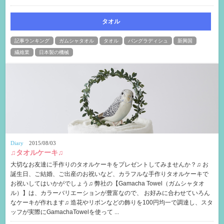
タオル
記事ランキング
ガムシャタオル
タオル
バングラディシュ
新興国
繊維業
日本製の機械
Diary
2015/08/03
♫タオルケーキ♫
大切なお友達に手作りのタオルケーキをプレゼントしてみませんか？♫ お
誕生日、ご結婚、ご出産のお祝いなど、カラフルな手作りタオルケーキで
お祝いしてはいかがでしょう♫ 弊社の【Gamacha Towel（ガムシャタオ
ル）】は、カラーバリエーションが豊富なので、 お好みに合わせていろん
なケーキが作れます♫ 造花やリボンなどの飾りを100円均一で調達し、スタ
ッフが実際にGamachaTowelを使って ...